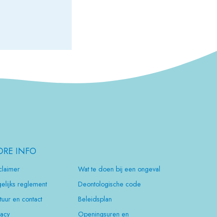
RE INFO
claimer
Wat te doen bij een ongeval
elijks reglement
Deontologische code
tuur en contact
Beleidsplan
vacy
Openingsuren en