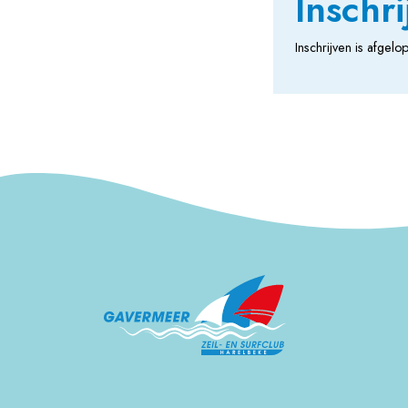
Inschri
Inschrijven is afge