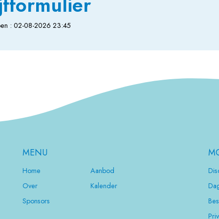
jfformulier
lopen : 02-08-2026 23:45
MENU
MO
Home
Aanbod
Dis
Over
Kalender
Dag
Sponsors
Bes
Pri