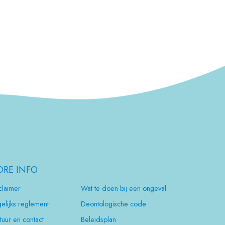
RE INFO
claimer
Wat te doen bij een ongeval
elijks reglement
Deontologische code
tuur en contact
Beleidsplan