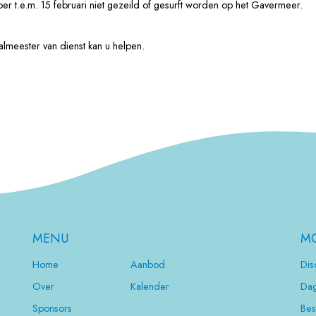
 t.e.m. 15 februari niet gezeild of gesurft worden op het Gavermeer.
lmeester van dienst kan u helpen.
MENU
MO
Home
Aanbod
Dis
Over
Kalender
Dag
Sponsors
Bes