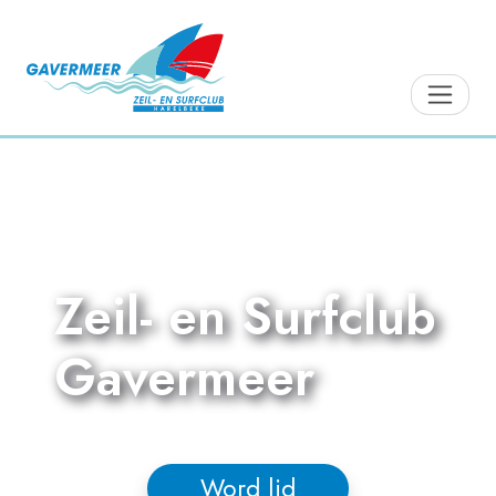
Zeil- en Surfclub
Gavermeer
Word lid