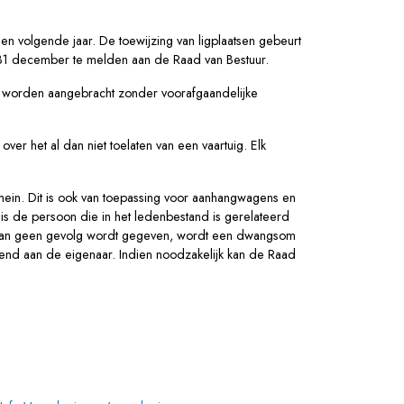
en volgende jaar. De toewijzing van ligplaatsen gebeurt
ór 31 december te melden aan de Raad van Bestuur.
en worden aangebracht zonder voorafgaandelijke
ver het al dan niet toelaten van een vaartuig. Elk
mein. Dit is ook van toepassing voor aanhangwagens en
 is de persoon die in het ledenbestand is gerelateerd
eraan geen gevolg wordt gegeven, wordt een dwangsom
nd aan de eigenaar. Indien noodzakelijk kan de Raad