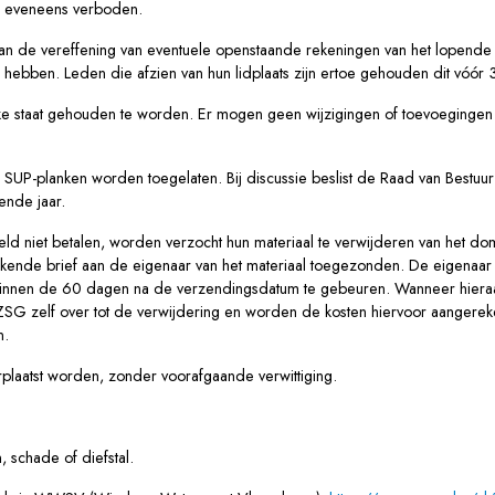
is eveneens verboden.
van de vereffening van eventuele openstaande rekeningen van het lopende 
ld hebben. Leden die afzien van hun lidplaats zijn ertoe gehouden dit vó
elijke staat gehouden te worden. Er mogen geen wijzigingen of toevoeging
 SUP-planken worden toegelaten. Bij discussie beslist de Raad van Bestuur o
ende jaar.
eld niet betalen, worden verzocht hun materiaal te verwijderen van het do
tekende brief aan de eigenaar van het materiaal toegezonden. De eigenaar
ent binnen de 60 dagen na de verzendingsdatum te gebeuren. Wanneer hi
G zelf over tot de verwijdering en worden de kosten hiervoor aangereke
n.
k verplaatst worden, zonder voorafgaande verwittiging.
n, schade of diefstal.