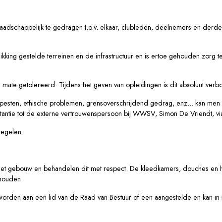
raadschappelijk te gedragen t.o.v. elkaar, clubleden, deelnemers en der
hikking gestelde terreinen en de infrastructuur en is ertoe gehouden zorg
t mate getolereerd. Tijdens het geven van opleidingen is dit absoluut ver
s pesten, ethische problemen, grensoverschrijdend gedrag, enz... kan men
nstantie tot de externe vertrouwenspersoon bij WWSV, Simon De Vriendt, v
regelen.
 het gebouw en behandelen dit met respect.
De kleedkamers, douches en he
e houden.
worden aan
een lid van de Raad van Bestuur of een aangestelde en kan i