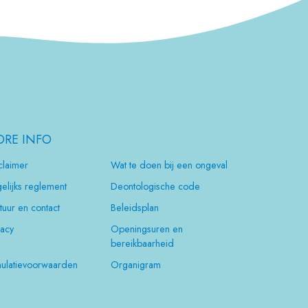
RE INFO
claimer
Wat te doen bij een ongeval
elijks reglement
Deontologische code
tuur en contact
Beleidsplan
vacy
Openingsuren en
bereikbaarheid
ulatievoorwaarden
Organigram