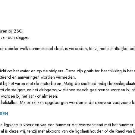
huren bij ZSG
p van een dagpas
r eender welk commercieel doel, is verboden, tenzij met schriftelijke toe
cht op het water en op de steigers. Deze zijn gratis ter beschikking in he
cteerd en aanvaringen worden vermeden.
t bij het varen met de motorboten. Matig de snelheid nabij de aanlegplaa
t de steigers en het clubgebouw dienen steeds gesloten te worden bij afl
t worden bij het aan- of afmeren.
ke diefstallen. Materiaal kan opgeborgen worden in de daarvoor voorziene l
TSEN
Elke ligplaats is voorzien van een nummer dat overeenstemt met het nummer
l is deze vrij, tenzij met akkoord van de ligplaatshouder of de Raad van Be