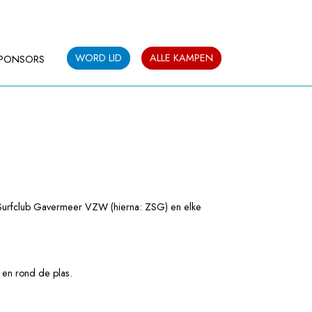
WORD LID
ALLE KAMPEN
PONSORS
 en Surfclub Gavermeer VZW (hierna: ZSG) en elke
 en rond de plas.