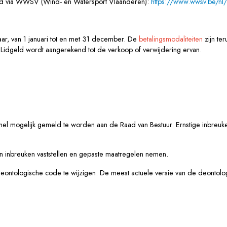
kerd via WWSV (Wind- en Watersport Vlaanderen):
https://www.wwsv.be/nl/
aar, van 1 januari tot en met 31 december. De
betalingsmodaliteiten
zijn ter
. Lidgeld wordt aangerekend tot de verkoop of verwijdering ervan.
snel mogelijk gemeld te worden aan de Raad van Bestuur. Ernstige inbre
 inbreuken vaststellen en gepaste maatregelen nemen.
eontologische code te wijzigen. De meest actuele versie van de deontolo