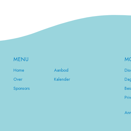
MENU
MO
Home
Aanbod
Dis
Over
Kalender
Dag
Sponsors
Bes
Pri
Ann