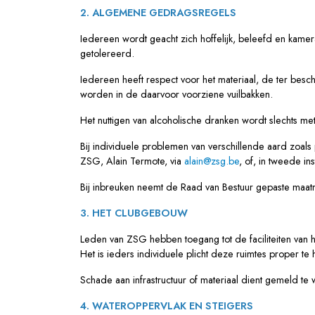
2. ALGEMENE GEDRAGSREGELS
Iedereen wordt geacht zich hoffelijk, beleefd en kame
getolereerd.
Iedereen heeft respect voor het materiaal, de ter besc
worden in de daarvoor voorziene vuilbakken.
Het nuttigen van alcoholische dranken wordt slechts me
Bij individuele problemen van verschillende aard zoal
ZSG, Alain Termote, via
alain@zsg.be
, of, in tweede i
Bij inbreuken neemt de Raad van Bestuur gepaste maat
3. HET CLUBGEBOUW
Leden van ZSG hebben toegang tot de faciliteiten van
Het is ieders individuele plicht deze ruimtes proper t
Schade aan infrastructuur of materiaal
dient
gemeld te 
4. WATEROPPERVLAK EN STEIGERS