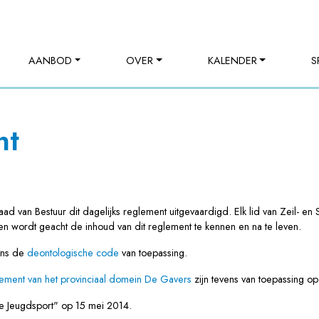
AANBOD
OVER
KALENDER
S
nt
 Raad van Bestuur dit dagelijks reglement uitgevaardigd. Elk lid van Zeil-
n wordt geacht de inhoud van dit reglement te kennen en na te leven.
ens de
deontologische code
van toepassing.
ement van het provinciaal domein De Gavers
zijn tevens van toepassing op
de Jeugdsport" op 15 mei 2014.