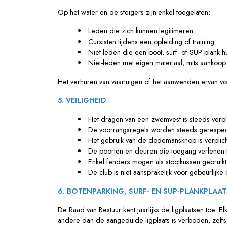
Op het water en de steigers zijn enkel toegelaten:
Leden die zich kunnen legitimeren
Cursisten tijdens een opleiding of training
Niet-leden die een boot, surf- of SUP-plank 
Niet-leden met eigen materiaal, mits aankoo
Het verhuren van vaartuigen of het aanwenden ervan voo
5. VEILIGHEID
Het dragen van een zwemvest is steeds verpli
De voorrangsregels worden steeds gerespe
Het gebruik van de dodemansknop is verplich
De poorten en deuren die toegang verlenen to
Enkel fenders mogen als stootkussen gebruik
De club is niet aansprakelijk voor gebeurlij
6. BOTENPARKING, SURF- EN SUP-PLANKPLAA
De Raad van Bestuur kent jaarlijks de ligplaatsen toe. 
andere dan de aangeduide ligplaats is verboden, zelfs a