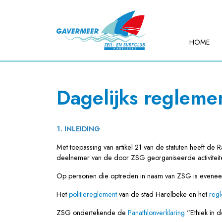
HOME
Dagelijks regleme
1. INLEIDING
Met toepassing van artikel 21 van de statuten heeft de
deelnemer van de door ZSG georganiseerde activiteite
Op personen die optreden in naam van ZSG is evene
Het
politiereglement
van de stad Harelbeke en het
regl
ZSG ondertekende de
Panathlonverklaring
"Ethiek in 