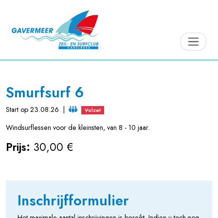
Smurfsurf 6
Start op 23.08.26
|
Volzet
Windsurflessen voor de kleinsten, van 8 - 10 jaar.
Prijs:
30,00 €
Inschrijfformulier
Het maximale aantal inschrijvingen is bereikt. Indien u toch nog