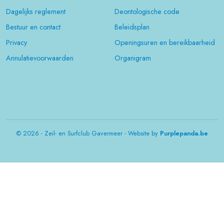
Dagelijks reglement
Deontologische code
Bestuur en contact
Beleidsplan
Privacy
Openingsuren en bereikbaarheid
Annulatievoorwaarden
Organigram
© 2026 - Zeil- en Surfclub Gavermeer - Website by
Purplepanda.be