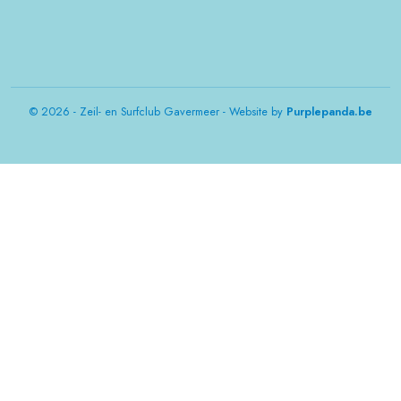
© 2026 - Zeil- en Surfclub Gavermeer - Website by
Purplepanda.be