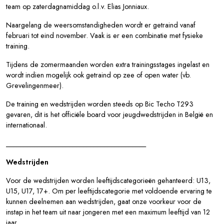
team op zaterdagnamiddag o.l.v. Elias Jonniaux.
Naargelang de weersomstandigheden wordt er getraind vanaf
februari tot eind november. Vaak is er een combinatie met fysieke
training.
Tijdens de zomermaanden worden extra trainingsstages ingelast en
wordt indien mogelijk ook getraind op zee of open water (vb.
Grevelingenmeer).
De training en wedstrijden worden steeds op Bic Techo T293
gevaren, dit is het officiële board voor jeugdwedstrijden in België en
internationaal.
________________________________________
Wedstrijden
Voor de wedstrijden worden leeftijdscategorieën gehanteerd: U13,
U15, U17, 17+. Om per leeftijdscategorie met voldoende ervaring te
kunnen deelnemen aan wedstrijden, gaat onze voorkeur voor de
instap in het team uit naar jongeren met een maximum leeftijd van 12
jaar.