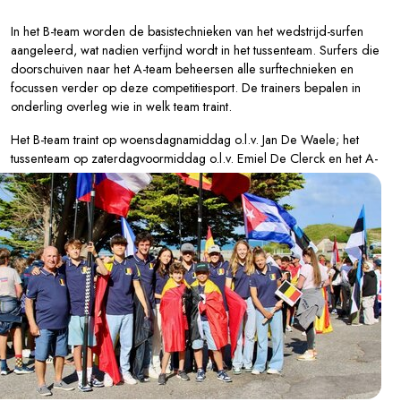
In het B-team worden de basistechnieken van het wedstrijd-surfen
aangeleerd, wat nadien verfijnd wordt in het tussenteam. Surfers die
doorschuiven naar het A-team beheersen alle surftechnieken en
focussen verder op deze competitiesport. De trainers bepalen in
onderling overleg wie in welk team traint.
Het B-team traint op woensdagnamiddag o.l.v. Jan De Waele; het
tussenteam op zaterdagvoormiddag o.l.v. Em
iel De Clerck en het A-