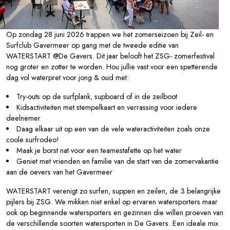
Op zondag 28 juni 2026 trappen we het zomerseizoen bij Zeil- en
Surfclub Gavermeer op gang met de tweede editie van
WATERSTART @De Gavers. Dit jaar belooft het ZSG- zomerfestival
nog groter en zotter te worden. Hou jullie vast voor een spetterende
dag vol waterpret voor jong & oud met:
Try-outs op de surfplank, supboard of in de zeilboot
Kidsactiviteiten met stempelkaart en verrassing voor iedere
deelnemer
Daag elkaar uit op een van de vele wateractiviteiten zoals onze
coole surfrodeo!
Maak je borst nat voor een teamestafette op het water
Geniet met vrienden en familie van de start van de zomervakantie
aan de oevers van het Gavermeer
WATERSTART verenigt zo surfen, suppen en zeilen, de 3 belangrijke
pijlers bij ZSG. We mikken niet enkel op ervaren watersporters maar
ook op beginnende watersporters en gezinnen die willen proeven van
de verschillende soorten watersporten in De Gavers. Een ideale mix