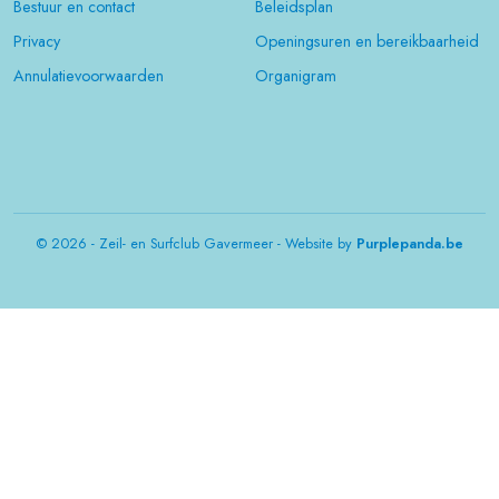
Bestuur en contact
Beleidsplan
Privacy
Openingsuren en bereikbaarheid
Annulatievoorwaarden
Organigram
© 2026 - Zeil- en Surfclub Gavermeer - Website by
Purplepanda.be