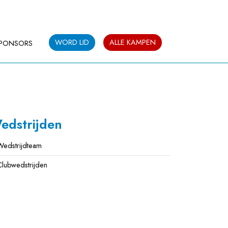
WORD LID
ALLE KAMPEN
PONSORS
edstrijden
Wedstrijdteam
Clubwedstrijden