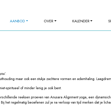
AANBOD
OVER
KALENDER
S
ou’.
n uithouding maar ook een stukje zachtere vormen en ademhaling. Laagdrem
iet-spiritueel of minder lenig je ook bent.
s verschillende reeksen proeven van Anusara Alignment yoga, een dynamsic
ij het regelmatig beoefenen zul je na verloop van tijd merken dat je lich