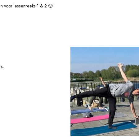
een voor lessenreeks 1 & 2 🙂
rs.