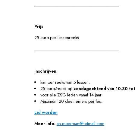
________________________________________
Prijs
25 euro per lessenreeks
________________________________________
Inschrijven
kan per reeks van 5 lessen.
25 euro/reeks op
zondagochtend van 10.30 tot
voor alle ZSG leden vanaf 14 jaar.
Maximum 20 deelnemers per les.
Lid worden
Meer info:
an.moerman@hotmail.com