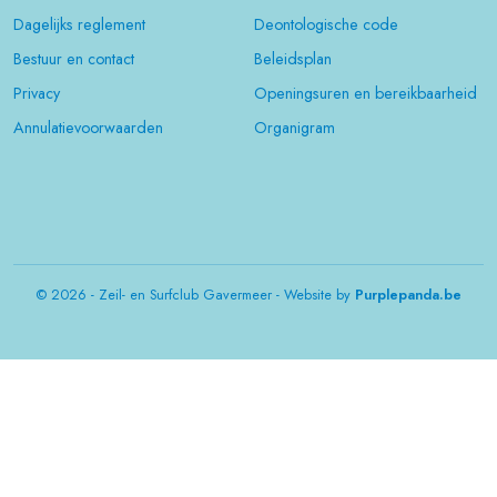
Dagelijks reglement
Deontologische code
Bestuur en contact
Beleidsplan
Privacy
Openingsuren en bereikbaarheid
Annulatievoorwaarden
Organigram
© 2026 - Zeil- en Surfclub Gavermeer - Website by
Purplepanda.be