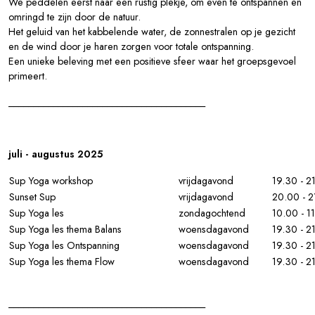
We peddelen eerst naar een rustig plekje, om even te ontspannen en
omringd te zijn door de natuur.
Het geluid van het kabbelende water, de zonnestralen op je gezicht
en de wind door je haren zorgen voor totale ontspanning.
Een unieke beleving met een positieve sfeer waar het groepsgevoel
primeert.
________________________________________
juli - augustus 2025
Sup Yoga workshop
vrijdagavond
19.30 - 2
Sunset Sup
vrijdagavond
20.00 - 2
Sup Yoga les
zondagochtend
10.00 - 1
Sup Yoga les thema Balans
woensdagavond
19.30 - 2
Sup Yoga les Ontspanning
woensdagavond
19.30 - 2
Sup Yoga les thema Flow
woensdagavond
19.30 - 2
________________________________________