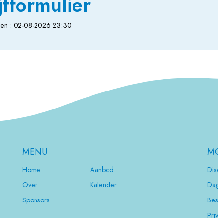
jfformulier
lopen : 02-08-2026 23:30
MENU
MO
Home
Aanbod
Dis
Over
Kalender
Dag
Sponsors
Bes
Pri