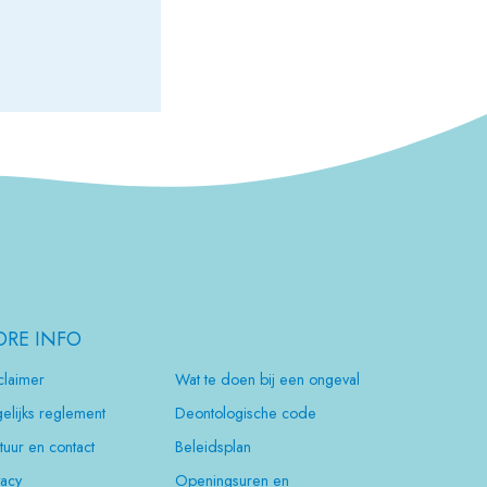
RE INFO
claimer
Wat te doen bij een ongeval
elijks reglement
Deontologische code
tuur en contact
Beleidsplan
vacy
Openingsuren en