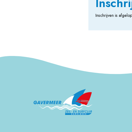
Inschri
Inschrijven is afge