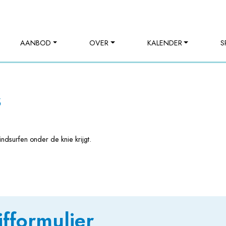
AANBOD
OVER
KALENDER
S
s
ndsurfen onder de knie krijgt.
jfformulier