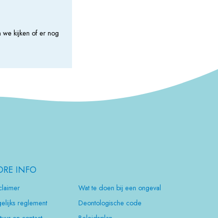
 we kijken of er nog
RE INFO
claimer
Wat te doen bij een ongeval
elijks reglement
Deontologische code
tuur en contact
Beleidsplan